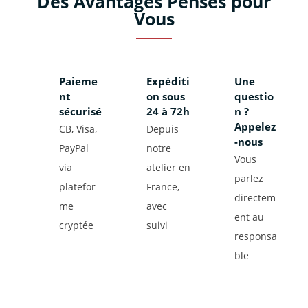
Des Avantages Pensés pour
Vous
Paieme
Expéditi
Une
nt
on sous
questio
sécurisé
24 à 72h
n ?
Appelez
CB, Visa,
Depuis
-nous
PayPal
notre
Vous
via
atelier en
parlez
platefor
France,
directem
me
avec
ent au
cryptée
suivi
responsa
ble