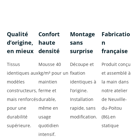
Qualité
Confort
Montage
Fabricatio
d’origine,
haute
sans
n
en mieux
densité
surprise
française
Tissus
Mousse 40
Découpe et
Produit conçu
identiques aux
kg/m³ pour un
fixation
et assemblé à
modèles
maintien
identiques à
la main dans
constructeurs,
ferme et
l’origine.
notre atelier
mais renforcés
durable,
Installation
de Neuville-
pour une
même en
rapide, sans
du-Poitou
durabilité
usage
modification.
(86).en
supérieure.
quotidien
statique
intensif.