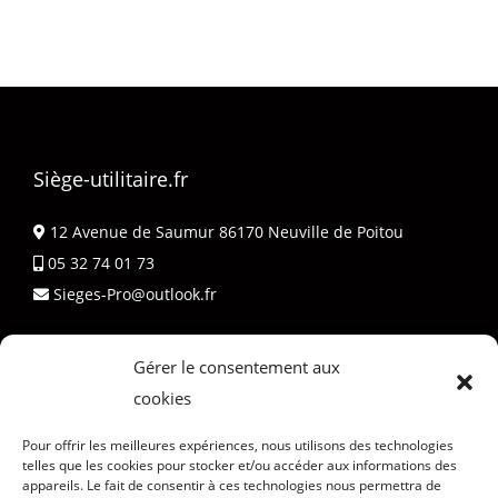
Siège-utilitaire.fr
12 Avenue de Saumur 86170 Neuville de Poitou
05 32 74 01 73
Sieges-Pro@outlook.fr
Gérer le consentement aux
cookies
Pour offrir les meilleures expériences, nous utilisons des technologies
telles que les cookies pour stocker et/ou accéder aux informations des
© 2026
Siège-Utilitaire.fr
| Encore une réalisation
appareils. Le fait de consentir à ces technologies nous permettra de