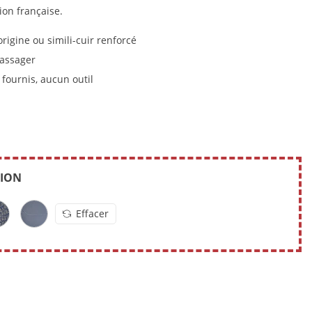
ion française.
’origine ou simili-cuir renforcé
passager
fournis, aucun outil
TION
Effacer