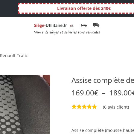
Livraison offerte dès 240€
 Renault Trafic
Assise complète de 
169.00
€
–
189.00
(
6
avis client)
Assise complète (mousse haute d