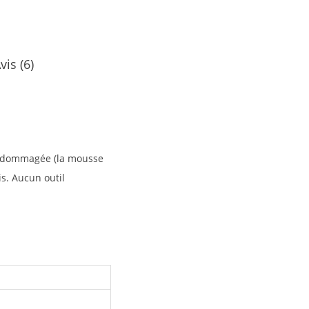
vis (6)
 endommagée (la mousse
is. Aucun outil