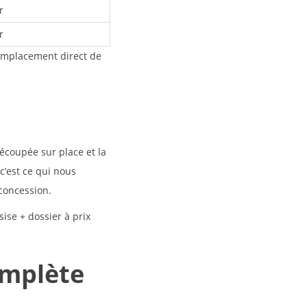
r
r
remplacement direct de
écoupée sur place et la
c’est ce qui nous
 concession.
sise + dossier
à prix
omplète