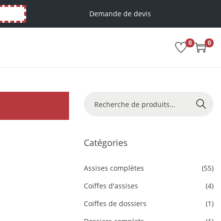
Demande de devis
0
0
Recher
che
Catégories
Assises complètes
(55)
Coiffes d'assises
(4)
Coiffes de dossiers
(1)